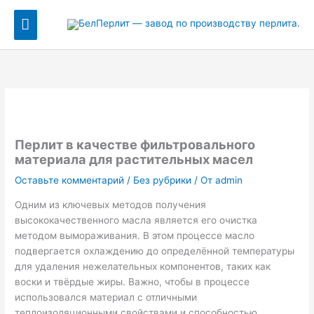
Перейти
Главное
к
содержимому
меню
Перлит в качестве фильтровального
материала для растительных масел
Оставьте комментарий
/
Без рубрики
/ От
admin
Одним из ключевых методов получения
высококачественного масла является его очистка
методом вымораживания. В этом процессе масло
подвергается охлаждению до определённой температуры
для удаления нежелательных компонентов, таких как
воски и твёрдые жиры. Важно, чтобы в процессе
использовался материал с отличными
теплоизоляционными свойствами и способностью